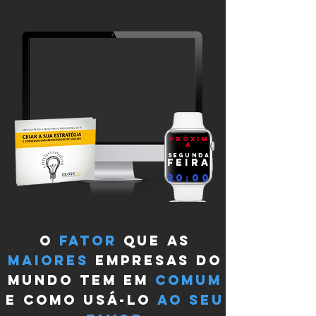
próxim
a
segunda
feira
20:00
o
fator
que as
MAIORES
EMPRESAS DO
MUNDO tem em
comum
e como usá-lo
ao seu