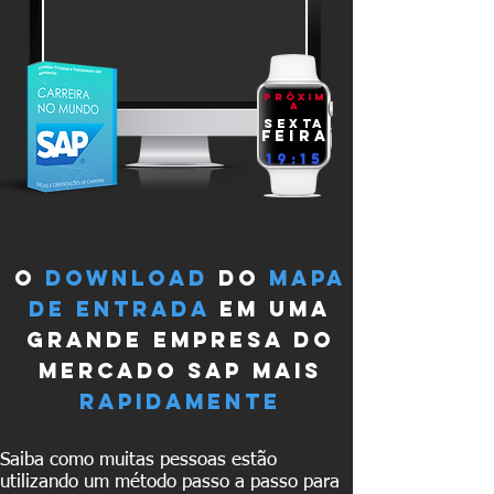
próxim
a
sexta
feira
19:15
o
download
do
mapa
de entrada
em uma
grande empresa do
mercado sap mais
rApidamente
Saiba como muitas pessoas estão
utilizando um método passo a passo para