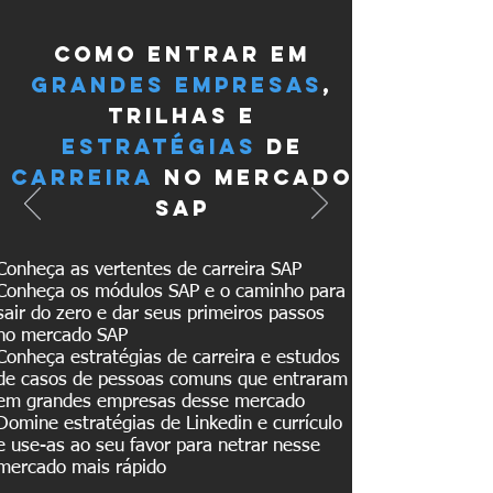
como entrar em
grandes empresas
,
trilhas e
estratégias
de
carreira
no mercado
sap
Conheça as vertentes de carreira SAP
Conheça os módulos SAP e o caminho para
sair do zero e dar seus primeiros passos
no mercado SAP
Conheça estratégias de carreira e estudos
de casos de pessoas comuns que entraram
em grandes empresas desse mercado
Domine estratégias de Linkedin e currículo
e use-as ao seu favor para netrar nesse
mercado mais rápido