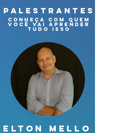
palestrantes
conheça com quem
você vai aprender
tudo isso
elton mello