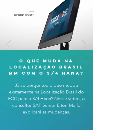
o que muda na
localização brasil
mm com o s/4 hana?
Já se perguntou o que mudou
exatamente na Localização Brasil do
ECC para o S/4 Hana? Nesse vídeo, o
consultor SAP Sênior Elton Mello
explicará as mudanças.