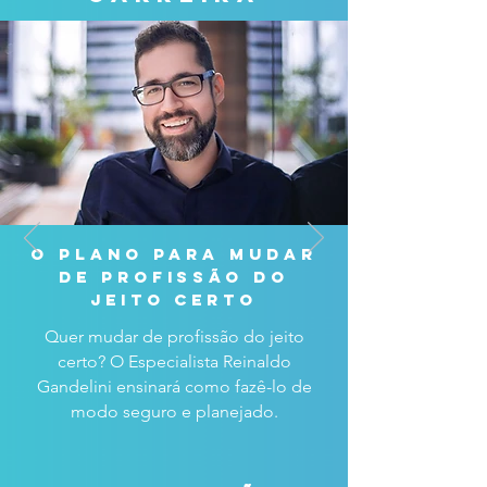
o plano para mudar
de profissão do
jeito certo
Quer mudar de profissão do jeito
certo? O Especialista Reinaldo
Gandelini ensinará como fazê-lo de
modo seguro e planejado.