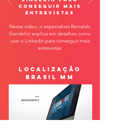
conseguir mais
entrevistas
Nesse vídeo, o especialista Reinaldo
Gandelini explica em detalhes como
usar o Linkedin para conseguir mais
entrevistas.
localização
brasil mm
como saber se