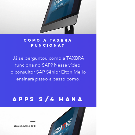
COMO A TAXBRA
FUNCIONA?
Já se perguntou como a TAXBRA
funciona no SAP? Nesse vídeo,
o consultor SAP Sênior Elton Mello
ensinará passo a passo como.
APPS S/4 HANA