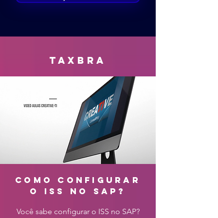
taxbra
como configurar
o iss no sap?
Você sabe configurar o ISS no SAP?