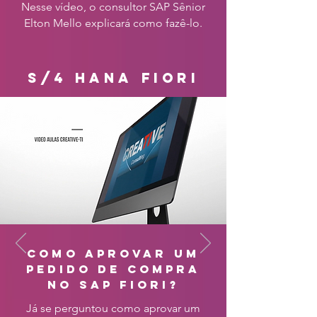
Nesse vídeo, o consultor SAP Sênior
Elton Mello explicará como fazê-lo.
s/4 hana fiori
como aprovar um
pedido de compra
no sap fiori?
Já se perguntou como aprovar um