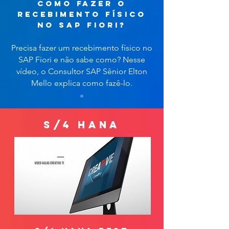
como fazer o
recebimento físico
no sap fiori?
Precisa fazer um recebimento físico no
SAP Fiori e não sabe como? Nesse
vídeo, o Consultor SAP Sênior Elton
Mello explica como fazê-lo.
s/4 hana