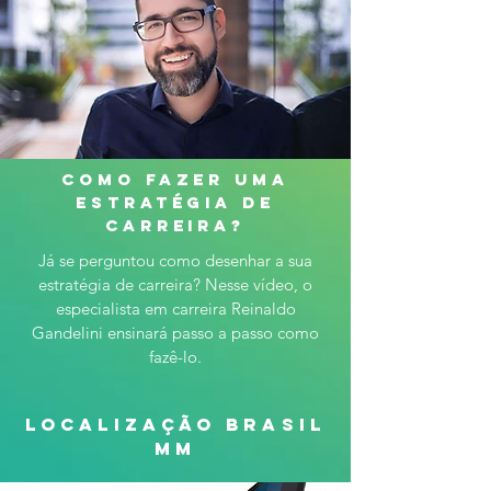
como fazer uma
estratégia de
carreira?
Já se perguntou como desenhar a sua
estratégia de carreira? Nesse vídeo, o
especialista em carreira Reinaldo
Gandelini ensinará passo a passo como
fazê-lo.
localização brasil
mm