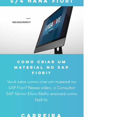
s/4 hana fiori
como criar um
material no sap
fiori?
Você sabe como criar um material no
SAP Fiori? Nesse vídeo, o Consultor
SAP Sênior Elton Mello ensinará como
fazê-lo.
carreira