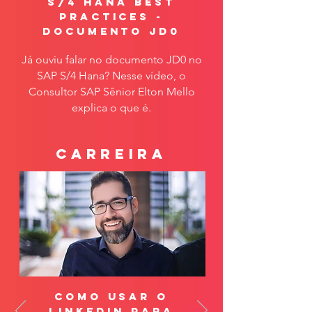
s/4 hana best
practices -
documento jd0
Já ouviu falar no documento JD0 no
SAP S/4 Hana? Nesse vídeo, o
Consultor SAP Sênior Elton Mello
explica o que é.
carreira
como usar o
linkedin para