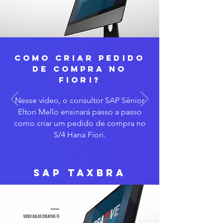
COMO CRIAR PEDIDO
DE COMPRA NO
FIORI?
Nesse vídeo, o consultor SAP Sênior
Elton Mello ensinará passo a passo
como criar um pedido de compra no
S/4 Hana Fiori.
SAP TAXBRA