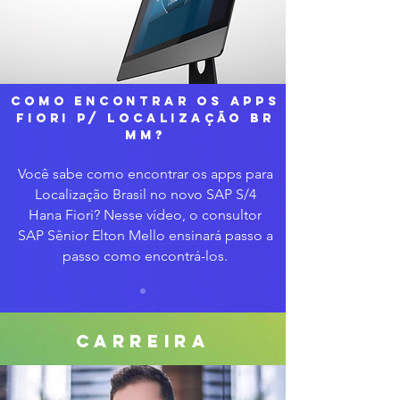
COMO ENCONTRAR OS APPS
FIORI P/ LOCALIZAÇÃO BR
MM?
Você sabe como encontrar os apps para
Localização Brasil no novo SAP S/4
Hana Fiori? Nesse vídeo, o consultor
SAP Sênior Elton Mello ensinará passo a
passo como encontrá-los.
carreira