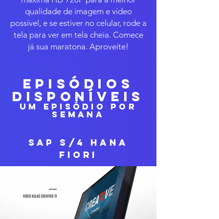
qualidade de imagem e vídeo
possível, e se estiver no celular, rode a
tela para ver em tela cheia. Comece
já sua maratona. Aproveite!
EPISÓDIOS
DISPONÍVEIS
UM EPISÓDIO POR
SEMANA
SAP S/4 HANA
FIORI