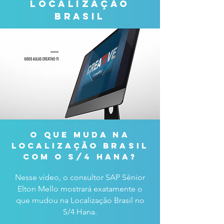
localização
brasil
o que muda na
localização brasil
com o s/4 hana?
Nesse vídeo, o consultor SAP Sênior
Elton Mello mostrará exatamente o
que mudou na Localização Brasil no
S/4 Hana.