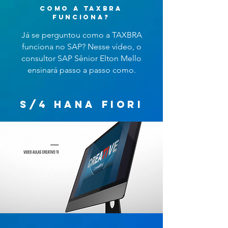
como a taxbra
funciona?
Já se perguntou como a TAXBRA
funciona no SAP? Nesse vídeo, o
consultor SAP Sênior Elton Mello
ensinará passo a passo como.
s/4 hana fiori