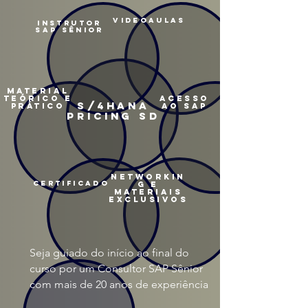
VIDEOAULAS
INSTRUTOR
SAP SÊNIOR
material
teórico e
ACESSO
S/4HANA
prático
AO SAP
PRICING SD
networkin
certificado
g e
materiais
exclusivos
Seja guiado do início ao final do
curso por um Consultor SAP Sênior
com mais de 20 anos de experiência